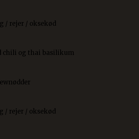
 / rejer / oksekød
d chili og thai basilikum
shewnødder
 / rejer / oksekød