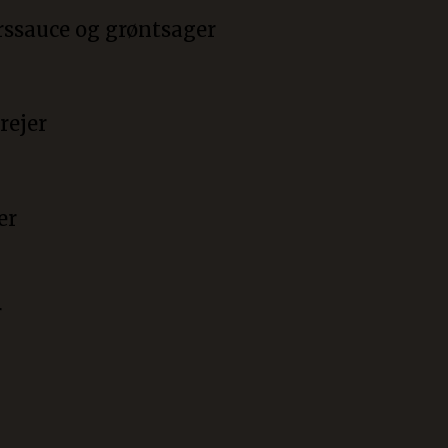
erssauce og grøntsager
rejer
er
r