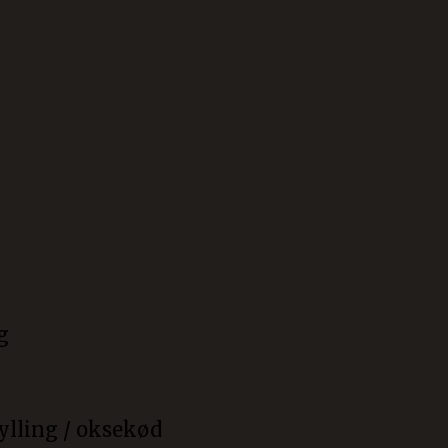
g
ylling / oksekød